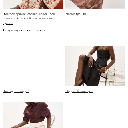
"Каждое прикосновение шелка... Ваш
Новые тренды
идеальный пляжный день начинается
здесь!"
Почувствуй себя королевой!
Что будет в моде?
Надоел белый цвет