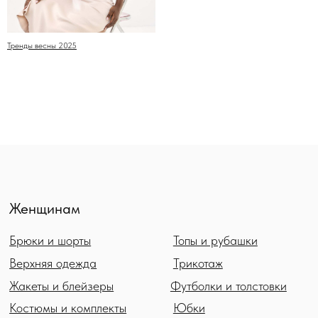
Женщинам
Брюки и шорты
Топы и рубашки
Верхняя одежда
Трикотаж
Тренды весны 2025
Жакеты и блейзеры
Футболки и толстовки
Костюмы и комплекты
Юбки
Платья и комбинезоны
Аксессуары
Пляжная одежда
Сумки
Для дома
Ванная
Спальня
Кухня
Столовая
Покупателям
Контакты
Доставка и оплата
8 977 958 04 90
Наш блог
otpinkod@mail.ru
Обмен и возврат
Мы ВКонтакте
Контакты